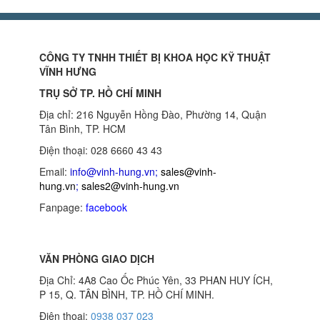
CÔNG TY TNHH THIẾT BỊ KHOA HỌC KỸ THUẬT
VĨNH HƯNG
TRỤ SỞ TP. HỒ CHÍ MINH
Địa chỉ: 216 Nguyễn Hồng Đào, Phường 14, Quận
Tân Bình, TP. HCM
Điện thoại: 028 6660 43 43
Email:
info@vinh-hung.vn
;
sales@vinh-
hung.vn
;
sales2@vinh-hung.vn
Fanpage:
facebook
VĂN PHÒNG GIAO DỊCH
Địa Chỉ: 4A8 Cao Ốc Phúc Yên, 33 PHAN HUY ÍCH,
P 15, Q. TÂN BÌNH, TP. HỒ CHÍ MINH.
Điện thoại:
0938 037 023