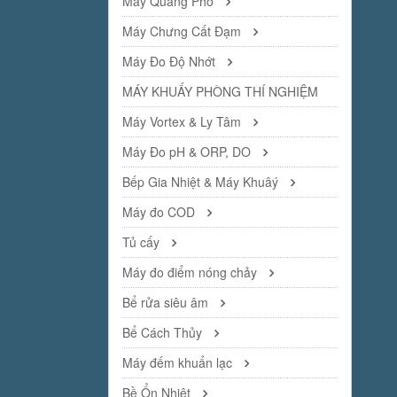
Máy Quang Phổ
Máy Chưng Cất Đạm
Máy Đo Độ Nhớt
MÁY KHUẤY PHÒNG THÍ NGHIỆM
Máy Vortex & Ly Tâm
Máy Đo pH & ORP, DO
Bếp Gia Nhiệt & Máy Khuâý
Máy đo COD
Tủ cấy
Máy đo điểm nóng chảy
Bể rửa siêu âm
Bể Cách Thủy
Máy đếm khuẩn lạc
Bề Ổn Nhiệt