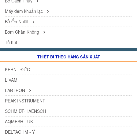
Bể Cách Thủy
Máy đếm khuẩn lạc
Bề Ổn Nhiệt
Bơm Chân Không
Tủ hút
THIẾT BỊ THEO HÃNG SẢN XUẤT
KERN - ĐỨC
LIVAM
LABTRON
PEAK INSTRUMENT
SCHMIDT-HAENSCH
AQMESH - UK
DELTAOHM - Ý