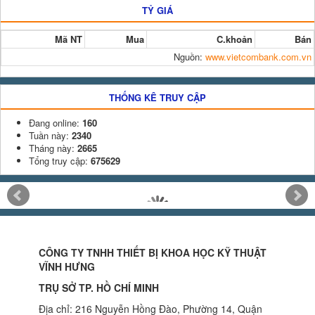
TỶ GIÁ
Mã NT
Mua
C.khoản
Bán
Nguồn:
www.vietcombank.com.vn
THỐNG KÊ TRUY CẬP
Đang online:
160
Tuần này:
2340
Tháng này:
2665
Tổng truy cập:
675629
CÔNG TY TNHH THIẾT BỊ KHOA HỌC KỸ THUẬT
VĨNH HƯNG
TRỤ SỞ TP. HỒ CHÍ MINH
Địa chỉ: 216 Nguyễn Hồng Đào, Phường 14, Quận