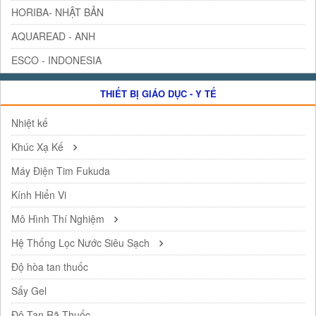
HORIBA- NHẬT BẢN
AQUAREAD - ANH
ESCO - INDONESIA
THIẾT BỊ GIÁO DỤC - Y TẾ
Nhiệt kế
Khúc Xạ Kế
Máy Điện Tim Fukuda
Kính Hiển Vi
Mô Hình Thí Nghiệm
Hệ Thống Lọc Nước Siêu Sạch
Độ hòa tan thuốc
Sấy Gel
Độ Tan Rã Thuốc